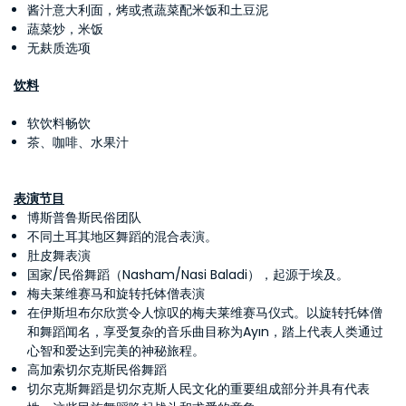
酱汁意大利面，烤或煮蔬菜配米饭和土豆泥
蔬菜炒，米饭
无麸质选项
饮料
软饮料畅饮
茶、咖啡、水果汁
表演节目
博斯普鲁斯民俗团队
不同土耳其地区舞蹈的混合表演。
肚皮舞表演
国家/民俗舞蹈（Nasham/Nasi Baladi），起源于埃及。
梅夫莱维赛马和旋转托钵僧表演
在伊斯坦布尔欣赏令人惊叹的梅夫莱维赛马仪式。以旋转托钵僧
和舞蹈闻名，享受复杂的音乐曲目称为Ayın，踏上代表人类通过
心智和爱达到完美的神秘旅程。
高加索切尔克斯民俗舞蹈
切尔克斯舞蹈是切尔克斯人民文化的重要组成部分并具有代表