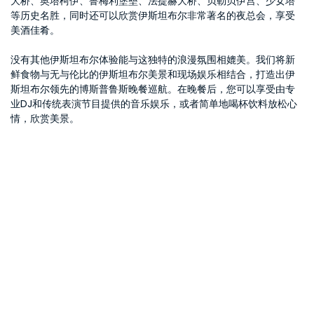
大桥、奥塔柯伊、鲁梅利堡垒、法提赫大桥、贝勒贝伊宫、少女塔
等历史名胜，同时还可以欣赏伊斯坦布尔非常著名的夜总会，享受
美酒佳肴。
没有其他伊斯坦布尔体验能与这独特的浪漫氛围相媲美。我们将新
鲜食物与无与伦比的伊斯坦布尔美景和现场娱乐相结合，打造出伊
斯坦布尔领先的博斯普鲁斯晚餐巡航。在晚餐后，您可以享受由专
业DJ和传统表演节目提供的音乐娱乐，或者简单地喝杯饮料放松心
情，欣赏美景。