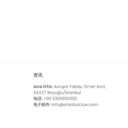
资讯
Ana Ofis:
Avrupa Yakası, Ömer Avni,
34427 Beyoğlu/İstanbul
电话:
+90 5306892300
电子邮件:
info@istanbulclue.com