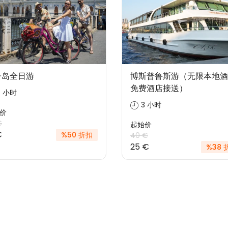
子岛全日游
博斯普鲁斯游（无限本地酒
免费酒店接送）
7 小时
3 小时
价
€
起始价
€
%50 折扣
40 €
25 €
%38 