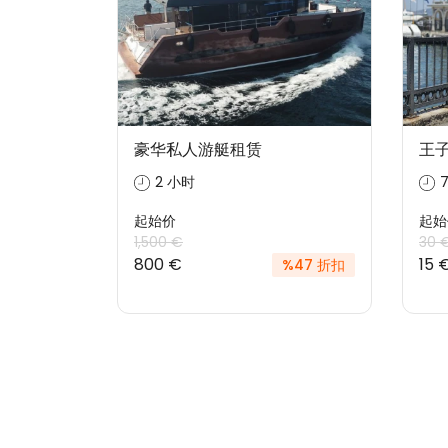
豪华私人游艇租赁
王
2 小时
起始价
起始
1,500 €
30 
800 €
15 
%47 折扣