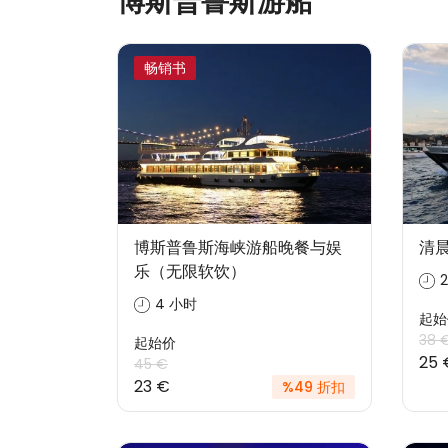
博斯普鲁斯游船
畅销书
博斯普鲁斯海峡游船晚餐与娱
清
乐（无限软饮）
4 小时
起始
38 
起始价
25 
45 €
23 €
%49 折扣