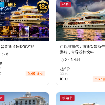
行
特价
斯普鲁斯音乐晚宴游轮
伊斯坦布尔：博斯普鲁斯午
游船，带导游和饮料
4 小时
2 - 3 小时
价
€
起始价
€
%40 折扣
30 €
10 €
%67 
价
畅销书