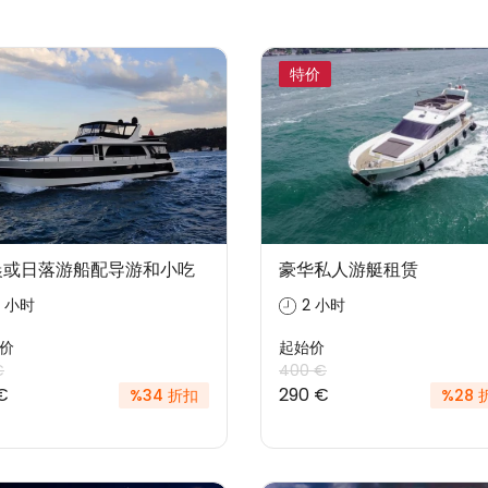
特价
晨或日落游船配导游和小吃
豪华私人游艇租赁
2 小时
2 小时
价
起始价
€
400 €
€
290 €
%34 折扣
%28 