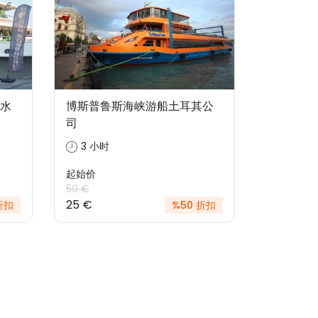
水
博斯普鲁斯海峡游船土耳其公
司
3 小时
起始价
50 €
25 €
折扣
%50 折扣