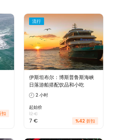
流行
伊斯坦布尔：博斯普鲁斯海峡
日落游船搭配饮品和小吃
2 小时
起始价
折扣
12 €
7 €
%42 折扣