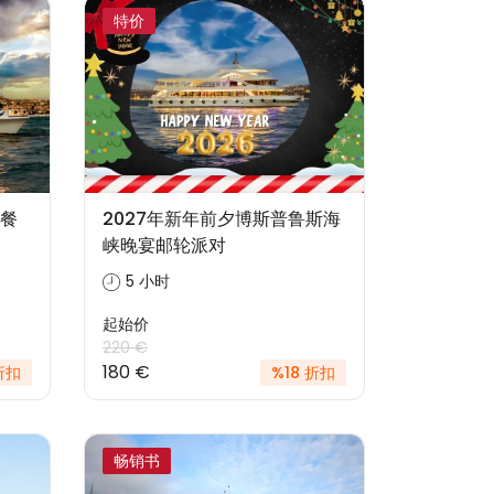
特价
餐
2027年新年前夕博斯普鲁斯海
峡晚宴邮轮派对
5 小时
起始价
220 €
180 €
折扣
%18 折扣
畅销书