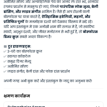
असीमित सॉफ़्ट और अल्कोहलिक पेय का आनंद लें। रात भर, शानदार 
रंगमंच प्रदर्शन से मंत्रमुग्ध हो जाएं, जिनमें 
पारंपरिक लोक नृत्य, बेली 
डांसिंग, और लाइव संगीत
 शामिल हैं। जैसे ही आप रोशनी वाली 
बोस्फोरस पर यात्रा करते हैं, 
ऐतिहासिक हवेलियों, महलों, और 
प्रतिष्ठित पुलों
 के मनमोहक दृश्यों को देखकर विस्मय में खड़े रहें।
यदि आप इस्तांबुल में एक अनोखी शाम की तलाश में हैं, जो स्वादिष्ट 
स्वादों, अद्भुत दृश्यों, और जीवंत मनोरंजन से भरी हुई है, तो 
बोस्फोरस 
डिनर क्रूज़
 सबसे अच्छा विकल्प है!
📅 
टूर हाइलाइट्स:
✅ 3-घंटे का बोस्फोरस क्रूज़
✅ स्वागत कॉकटेल
✅ समृद्ध डिनर मेन्यू
✅ असीमित सॉफ़्ट 
✅ लाइव संगीत, बेली डांस और फोक डांस प्रदर्शन
अपनी जगह अभी बुक करें और इस्तांबुल के जादू का अनुभव करें!
भ्रमण कार्यक्रम