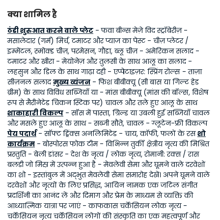
क्या शामिल है
ठंडी शुरुआत करने वाले प्लेट
- फवा बीन्स मेज़े विद स्ट्रॉबेरीज़ -
मसालेदार (गर्म) मिर्च, टमाटर और प्याज का पेस्ट - चीज़ प्लेटर /
इम्मेंटल, स्मोक्ड चीज़, परमेसन, गौडा, ब्लू चीज़ - अमेरिकन सलाद -
टमाटर और खीरा - मेयोनेज़ और तुलसी के साथ आलू का सलाद -
लहसुन और डिल के साथ गाढ़ा दही - एप्पेटाइज़र: स्प्रिंग रोल्स - ताज़ा
सीज़नल सलाद
मुख्य व्यंजन
- फिश बीबीक्यू (सी बास या गिल्ट हेड
ब्रीम) के साथ विविध सब्जियाँ या - मांस बीबीक्यू (मांस की बॉल्स, विशेष
रूप से मैरीनेटेड चिकन स्टिक पर) चावल और तले हुए आलू के साथ
शाकाहारी विकल्प
- सॉस में पास्ता, ग्रिल्ड या उबली हुई सब्जियाँ चावल
और मसले हुए आलू के साथ - सब्जी सौते, चावल - ग्लूटेन-फ्री विकल्प
पेय पदार्थ
- सॉफ्ट ड्रिंक्स अनलिमिटेड - चाय, कॉफी, फलों के रस
शो
कार्यक्रम
- बोस्पोरस फोक टीम - विभिन्न तुर्की क्षेत्रीय नृत्य की मिश्रित
प्रस्तुति - बेली डांसर - देश के नृत्य / लोक नृत्य, रोमानी: रक्स / रास
बलडी जो मिस्र में उत्पन्न हुआ है - मेवलेवी सेमा और घूमने वाले दरवेशों
का शो - इस्तांबुल में अद्भुत मेवलेवी सेमा समारोह देखें। अपने घूमने वाले
दरवेशों और नृत्यों के लिए प्रसिद्ध, आयिन नामक एक जटिल संगीत
प्रदर्शिनी का आनंद लें और दिमाग और प्रेम के माध्यम से व्यक्ति की
आध्यात्मिक यात्रा पर जाएं - काफकास चर्केसियन लोक नृत्य -
चर्केसियन नृत्य चर्केसियन लोगों की संस्कृति का एक महत्वपूर्ण और