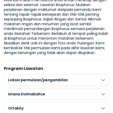
Krew kami akan membantu anda untuk menetap dengan 
selesa dan selamat. Lawatan Bosphorus: Mulakan 
perjalanan dengan maklumat daripada pemandu kami 
tentang tapak-tapak bersejarah dan titik-titik penting 
sepanjang Bosphorus. Sajian Ringan dan Santai: Nikmati 
makanan ringan dan minuman yang lazat sambil 
menikmati pemandangan Bosphorus semasa perjalanan 
anda. Matahari Terbenam: Berlabuh di tempat paling indah 
di Bosphorus untuk menonton matahari terbenam. 
Abadikan detik unik ini dengan foto anda. Pulangan: Kami 
kembali ke titik permulaan kami pada akhir lawatan kami, 
dengan kenangan yang tidak akan dapat dilupakan.
Program Lawatan
Lokasi permulaan/pengambilan
Istana Dolmabahce
Ortaköy