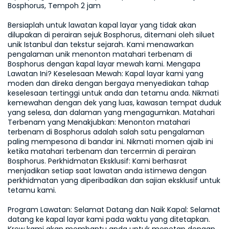
Bosphorus, Tempoh 2 jam

Bersiaplah untuk lawatan kapal layar yang tidak akan 
dilupakan di perairan sejuk Bosphorus, ditemani oleh siluet 
unik Istanbul dan tekstur sejarah. Kami menawarkan 
pengalaman unik menonton matahari terbenam di 
Bosphorus dengan kapal layar mewah kami. Mengapa 
Lawatan Ini? Keselesaan Mewah: Kapal layar kami yang 
moden dan direka dengan bergaya menyediakan tahap 
keselesaan tertinggi untuk anda dan tetamu anda. Nikmati 
kemewahan dengan dek yang luas, kawasan tempat duduk 
yang selesa, dan dalaman yang mengagumkan. Matahari 
Terbenam yang Menakjubkan: Menonton matahari 
terbenam di Bosphorus adalah salah satu pengalaman 
paling mempesona di bandar ini. Nikmati momen ajaib ini 
ketika matahari terbenam dan tercermin di perairan 
Bosphorus. Perkhidmatan Eksklusif: Kami berhasrat 
menjadikan setiap saat lawatan anda istimewa dengan 
perkhidmatan yang diperibadikan dan sajian eksklusif untuk 
tetamu kami.

Program Lawatan: Selamat Datang dan Naik Kapal: Selamat 
datang ke kapal layar kami pada waktu yang ditetapkan. 