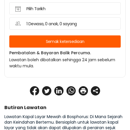
Pilih Tarikh
1 Dewasa, 0 anak, 0 sayang
Semak ketersediaan
Pembatalan & Bayaran Balik Percuma.
Lawatan boleh dibatalkan sehingga 24 jam sebelum
waktu mula.
Butiran Lawatan
Lawatan Kapal Layar Mewah di Bosphorus: Di Mana Sejarah 
dan Keindahan Bertemu. Bersiaplah untuk lawatan kapal 
layar yang tidak akan dapat dilupakan di perairan sejuk 