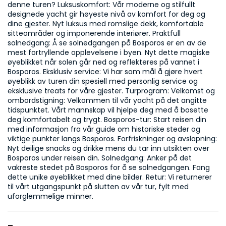
denne turen? Luksuskomfort: Vår moderne og stilfullt 
designede yacht gir høyeste nivå av komfort for deg og 
dine gjester. Nyt luksus med romslige dekk, komfortable 
sitteområder og imponerende interiører. Praktfull 
solnedgang: Å se solnedgangen på Bosporos er en av de 
mest fortryllende opplevelsene i byen. Nyt dette magiske 
øyeblikket når solen går ned og reflekteres på vannet i 
Bosporos. Eksklusiv service: Vi har som mål å gjøre hvert 
øyeblikk av turen din spesiell med personlig service og 
eksklusive treats for våre gjester. Turprogram: Velkomst og 
ombordstigning: Velkommen til vår yacht på det angitte 
tidspunktet. Vårt mannskap vil hjelpe deg med å bosette 
deg komfortabelt og trygt. Bosporos-tur: Start reisen din 
med informasjon fra vår guide om historiske steder og 
viktige punkter langs Bosporos. Forfriskninger og avslapning: 
Nyt deilige snacks og drikke mens du tar inn utsikten over 
Bosporos under reisen din. Solnedgang: Anker på det 
vakreste stedet på Bosporos for å se solnedgangen. Fang 
dette unike øyeblikket med dine bilder. Retur: Vi returnerer 
til vårt utgangspunkt på slutten av vår tur, fylt med 
uforglemmelige minner.