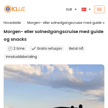
EUR
Hovedside
Morgen- eller solnedgangscruise med guide og
Morgen- eller solnedgangscruise med guide
og snacks
2 time
Gratis refusjon
Betal nå
Innskuddsbetaling