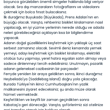
boyunca görülebilen önemli simgeler hakkında bilgi veriyor 
olacak. Sıra dışı manzaraların fotoğraflarını ve videolarını 
çekmek için bolca fırsat bulacaksınız.
İlk durağımız Buyukada (Büyükada), Prens Adaları'nın en 
büyüğü olacak. Varışta, rehberiniz bisiklet kiralamanın nasıl 
yapılacağı, en iyi yüzme yerlerinin nerede olduğu ve adada 
neleri görebileceğinizi açıklayan kısa bir bilgilendirme 
yapacak.
Adanın doğal güzelliklerini keşfetmek için yaklaşık üç saat 
serbest zamanınız olacak. Sevimli deniz kenarında yemek 
yemeyi, adayı keşfetmek için bisiklet kiralamayı, elektrikli 
otobüs turu yapmayı, yerel hatıra eşyaları satın almayı veya 
sadece dinlenmeyi tercih edebilirsiniz. Unutmayın, pazarlık 
adanın geleneksel cazibesinin bir parçasıdır!
Ferryde yeniden bir araya geldikten sonra, ikinci durağımız 
Heybeliada'ya (Saddlebag Island) doğru yola çıkacağız. 
Burada Türkiye'nin ikinci Cumhurbaşkanı'nın yazlık 
malikanesini ziyaret edeceksiniz; şu anda müze olarak 
hizmet vermektedir.
Keşfettikten ve keyifli bir zaman geçirdikten sonra 
Kabataş'a geri döneceğiz. Varışta, şoförlerimiz sizi otelinize 