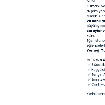
olun!
Osmanlı ve 
akşam yemeğ
çıkarın. G
ve canlı 
büyüleyece
saraylar v
kalın.
Eğer İstanb
eğlencelerl
Yemeği T
📅 
Turun Ö
 ✅ 3 Saatl
 ✅ Hoşgeldi
 ✅ Zengin
 ✅ Sınırsız
 ✅ Canlı M
Yerini hem