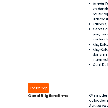
İstanbul'
ve dansla
müzik re
ulaşmasın
Kafkas Ç
Çerkes da
parçasıdı
canlandır
Kılıç Kal
Kılıç-Kal
dansının
inanılmak
Canlı DJ
Yorum Yap
Genel Bilgilendirme
Otelinizden
edileceksin
Avrupa ve 