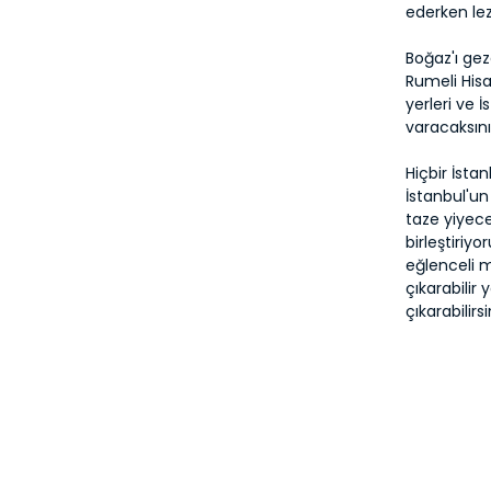
ederken lez
Boğaz'ı ge
Rumeli Hisar
yerleri ve 
varacaksını
Hiçbir İst
İstanbul'u
taze yiyece
birleştiri
eğlenceli m
çıkarabilir
çıkarabilirsi