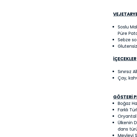
VEJETARY
Soslu Ma
Püre Pat
Sebze sot
Glutensi
İÇECEKLER
Sınırsız 
Çay, kah
GÖSTERİ 
Boğaz Hal
Farklı Tü
Oryantal
Ülkenin D
dans tür
Mevlevi 