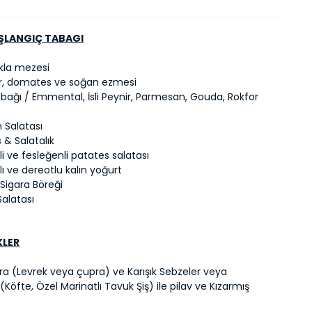
ŞLANGIÇ TABAGI
akla mezesi
ber, domates ve soğan ezmesi
abağı / Emmental, İsli Peynir, Parmesan, Gouda, Rokfor
 Salatası
& Salatalık
 ve fesleğenli patates salatası
ı ve dereotlu kalın yoğurt
 Sigara Böreği
alatası
KLER
ara (Levrek veya çupra) ve Karışık Sebzeler veya
 (Köfte, Özel Marinatlı Tavuk Şiş) ile pilav ve Kızarmış