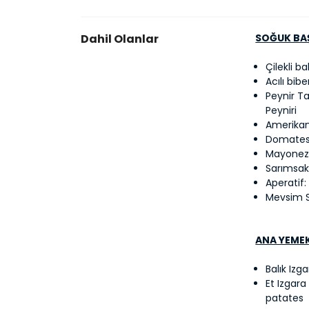
Dahil Olanlar
SOĞUK BA
Çilekli b
Acılı bi
Peynir T
Peyniri
Amerikan
Domates 
Mayonezli
Sarımsakl
Aperatif:
Mevsim S
ANA YEME
Balık Izg
Et Izgara
patates