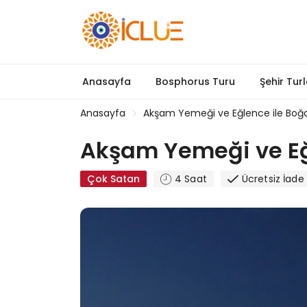
Anasayfa
Bosphorus Turu
Şehir Turl
Anasayfa
Akşam Yemeği ve Eğlence ile Boğaz
Akşam Yemeği ve Eğle
Çok Satan
4 Saat
Ücretsiz İade