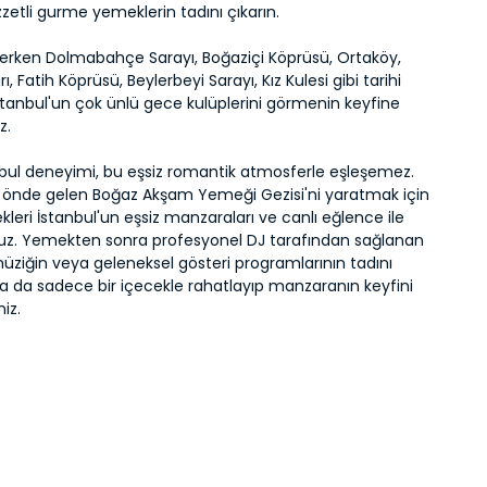
zetli gurme yemeklerin tadını çıkarın.
zerken Dolmabahçe Sarayı, Boğaziçi Köprüsü, Ortaköy,
ı, Fatih Köprüsü, Beylerbeyi Sarayı, Kız Kulesi gibi tarihi
İstanbul'un çok ünlü gece kulüplerini görmenin keyfine
z.
anbul deneyimi, bu eşsiz romantik atmosferle eşleşemez.
n önde gelen Boğaz Akşam Yemeği Gezisi'ni yaratmak için
kleri İstanbul'un eşsiz manzaraları ve canlı eğlence ile
yoruz. Yemekten sonra profesyonel DJ tarafından sağlanan
üziğin veya geleneksel gösteri programlarının tadını
 ya da sadece bir içecekle rahatlayıp manzaranın keyfini
niz.