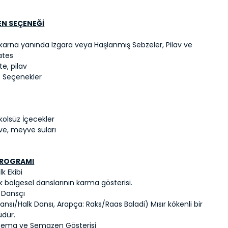
EN SEÇENEĞİ
karna yanında Izgara veya Haşlanmış Sebzeler, Pilav ve
ates
e, pilav
z Seçenekler
Alkolsüz İçecekler
ve, meyve suları
PROGRAMI
k Ekibi
rk bölgesel danslarının karma gösterisi.
 Dansçı
ansı/Halk Dansı, Arapça: Raks/Raas Baladi) Mısır kökenli bir
üdür.
Sema ve Semazen Gösterisi