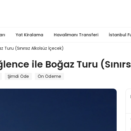
arı
Yat Kiralama
Havalimanı Transferi
İstanbul F
 Turu (Sınırsız Alkolsüz İçecek)
nce ile Boğaz Turu (Sınırsı
Şimdi Öde
Ön Ödeme