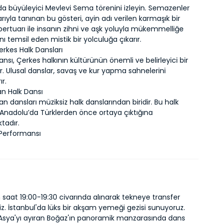
da büyüleyici Mevlevi Sema törenini izleyin. Semazenler
rıyla tanınan bu gösteri, ayin adı verilen karmaşık bir
pertuarı ile insanın zihni ve aşk yoluyla mükemmelliğe
ı temsil eden mistik bir yolculuğa çıkarır.
erkes Halk Dansları
nsı, Çerkes halkının kültürünün önemli ve belirleyici bir
r. Ulusal danslar, savaş ve kur yapma sahnelerini
ır.
kan Halk Dansı
kan dansları müziksiz halk danslarından biridir. Bu halk
 Anadolu’da Türklerden önce ortaya çıktığına
tadır.
 Performansı
 saat 19:00-19:30 civarında alınarak tekneye transfer
iz. İstanbul'da lüks bir akşam yemeği gezisi sunuyoruz.
Asya'yı ayıran Boğaz'ın panoramik manzarasında dans