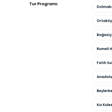
Tur Programı
Dolmaba
Ortakö
Boğaziç
Rumeli H
Fatih S
Anadolu
Beylerbe
Kız Kules