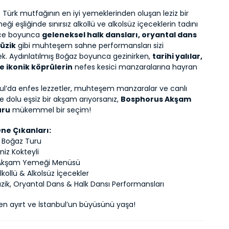
Türk mutfağının en iyi yemeklerinden oluşan leziz bir 
i eşliğinde sınırsız alkollü ve alkolsüz içeceklerin tadını 
ece boyunca 
geleneksel halk dansları, oryantal dans 
müzik
 gibi muhteşem sahne performansları sizi 
k. Aydınlatılmış Boğaz boyunca gezinirken, 
tarihi yalılar, 
e ikonik köprülerin
 nefes kesici manzaralarına hayran 
ul’da enfes lezzetler, muhteşem manzaralar ve canlı 
e dolu eşsiz bir akşam arıyorsanız, 
Bosphorus Akşam 
uru
 mükemmel bir seçim!
ne Çıkanları:
ik Boğaz Turu
niz Kokteyli
 Akşam Yemeği Menüsü
 Alkollü & Alkolsüz İçecekler
üzik, Oryantal Dans & Halk Dansı Performansları
en ayırt ve İstanbul’un büyüsünü yaşa!