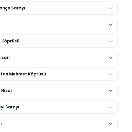
hçe Sarayı
y
i Köprüsü
isarı
ultan Mehmet Köprüsü
 Hisarı
yi Sarayı
i