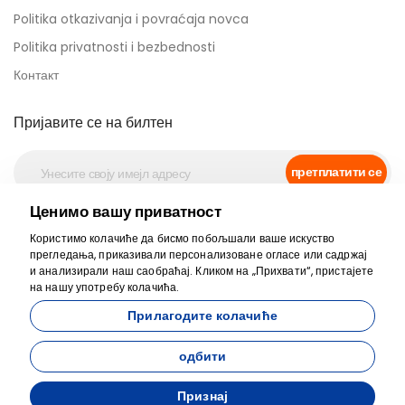
Politika otkazivanja i povraćaja novca
Politika privatnosti i bezbednosti
Контакт
Пријавите се на билтен
претплатити се
Ценимо вашу приватност
Сигурно плаћање
Користимо колачиће да бисмо побољшали ваше искуство
прегледања, приказивали персонализоване огласе или садржај
и анализирали наш саобраћај. Кликом на „Прихвати“, пристајете
на нашу употребу колачића.
Прилагодите колачиће
одбити
Признај
Развијен од стране