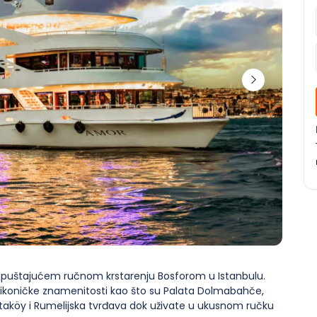
 opuštajućem ručnom krstarenju Bosforom u Istanbulu. 
 ikoničke znamenitosti kao što su Palata Dolmabahče, 
taköy i Rumelijska tvrđava dok uživate u ukusnom ručku 