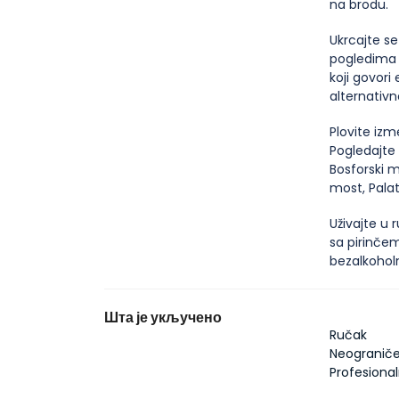
na brodu.
Ukrcajte se
pogledima 
koji govori 
alternativ
Plovite izm
Pogledajte
Bosforski m
most, Palat
Uživajte u 
sa pirinčem
bezalkoholn
Шта је укључено
Ručak
Neograniče
Profesional