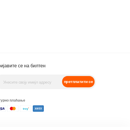
ијавите се на билтен
претплатити се
гурно плаћање