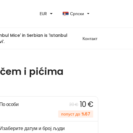
EUR
Српски
anbul Mice' in Serbian is 'Istanbul
Контакт
i'.
ičem i pićima
10 €
По особи
30 €
попуст до %67
Изаберите датум и број људи