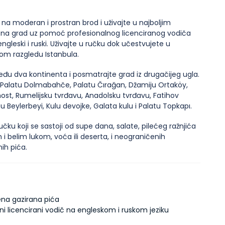
 na moderan i prostran brod i uživajte u najboljim 
na grad uz pomoć profesionalnog licenciranog vodiča 
engleski i ruski. Uživajte u ručku dok učestvujete u 
nom razgledu Istanbula.
eđu dva kontinenta i posmatrajte grad iz drugačijeg ugla. 
 Palatu Dolmabahče, Palatu Čırağan, Džamiju Ortaköy, 
ost, Rumelijsku tvrđavu, Anadolsku tvrđavu, Fatihov 
u Beylerbeyi, Kulu devojke, Galata kulu i Palatu Topkapı.
ručku koji se sastoji od supe dana, salate, pilećeg ražnjića 
 i belim lukom, voća ili deserta, i neograničenih 
ih pića.
na gazirana pića
ni licencirani vodič na engleskom i ruskom jeziku