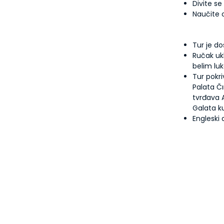
Divite se
Naučite o
Tur je d
Ručak ukl
belim luk
Tur pokr
Palata Č
tvrđava A
Galata k
Engleski 