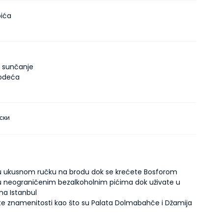
pića
a sunčanje
odeća
ски
 u ukusnom ručku na brodu dok se krećete Bosforom
 u neograničenim bezalkoholnim pićima dok uživate u
na Istanbul
te znamenitosti kao što su Palata Dolmabahče i Džamija