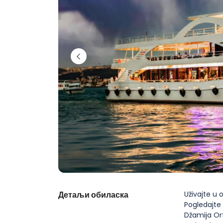
Детаљи обиласка
Uživajte u
Pogledajte
Džamija Or