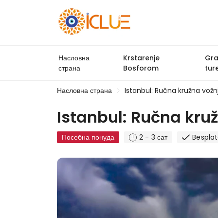
Насловна
Krstarenje
Gr
страна
Bosforom
tur
Насловна страна
Istanbul: Ručna kružna vož
Istanbul: Ručna kru
Посебна понуда
2 - 3 сат
Bespla