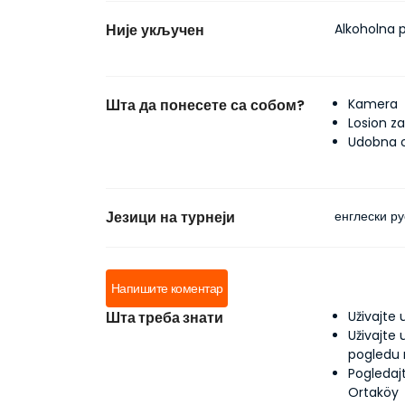
Није укључен
Alkoholna 
Шта да понесете са собом?
Kamera
Losion z
Udobna 
Језици на турнеји
енглески ру
Напишите коментар
Шта треба знати
Uživajte
Uživajte
pogledu 
Pogledaj
Ortaköy