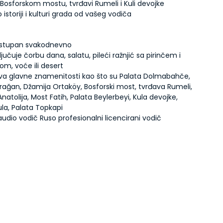
 Bosforskom mostu, tvrđavi Rumeli i Kuli devojke
 istoriji i kulturi grada od vašeg vodiča
ostupan svakodnevno
jučuje čorbu dana, salatu, pileći ražnjić sa pirinčem i
om, voće ili desert
iva glavne znamenitosti kao što su Palata Dolmabahče,
ırağan, Džamija Ortaköy, Bosforski most, tvrđava Rumeli,
natolija, Most Fatih, Palata Beylerbeyi, Kula devojke,
ula, Palata Topkapi
audio vodič Ruso profesionalni licencirani vodič