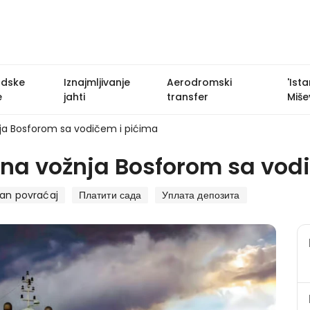
adske
Iznajmljivanje
Aerodromski
'Ist
e
jahti
transfer
Mišev
nja Bosforom sa vodičem i pićima
žna vožnja Bosforom sa vod
tan povraćaj
Платити сада
Уплата депозита