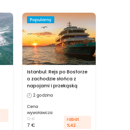
Popularny
Istanbul: Rejs po Bosforze
o zachodzie słońca z
napojami i przekąską
2 godzina
Cena
wywoławcza
12 €
rabat
7 €
%42