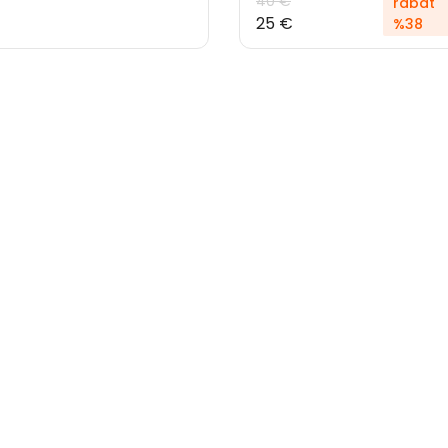
40 €
rabat
25 €
%38