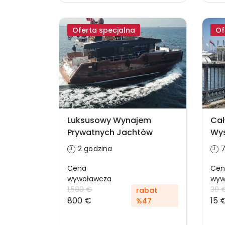
Oferta specjalna
Of
Luksusowy Wynajem
Cał
Prywatnych Jachtów
Wys
2 godzina
7
Cena
Cen
wywoławcza
wyw
1,500 €
30 
rabat
800 €
15 
%47