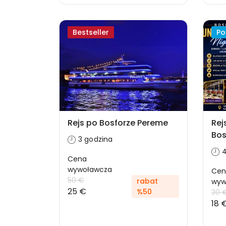
Bestseller
Po
Rejs po Bosforze Pereme
Rej
Bos
3 godzina
4
Cena
wywoławcza
Cen
50 €
rabat
wyw
25 €
%50
30 
18 