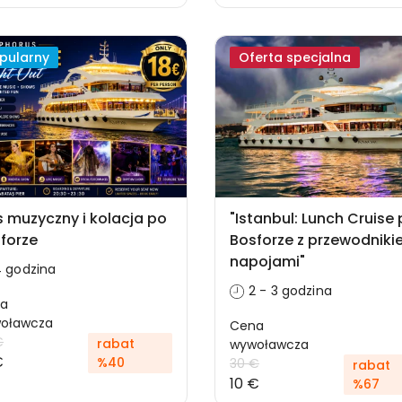
pularny
Oferta specjalna
s muzyczny i kolacja po
"Istanbul: Lunch Cruise
forze
Bosforze z przewodniki
napojami"
 godzina
2 - 3 godzina
a
oławcza
Cena
€
rabat
wywoławcza
€
%40
30 €
rabat
10 €
%67