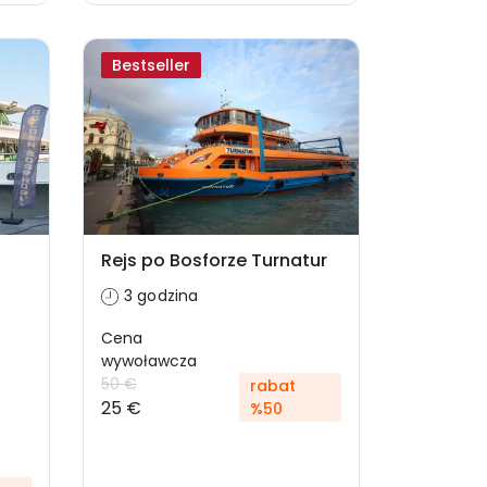
Bestseller
Rejs po Bosforze Turnatur
3 godzina
Cena
wywoławcza
50 €
rabat
25 €
%50