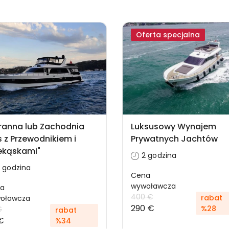
Oferta specjalna
ranna lub Zachodnia
Luksusowy Wynajem
s z Przewodnikiem i
Prywatnych Jachtów
ekąskami"
2 godzina
 godzina
Cena
wywoławcza
a
400 €
rabat
oławcza
290 €
%28
€
rabat
€
%34