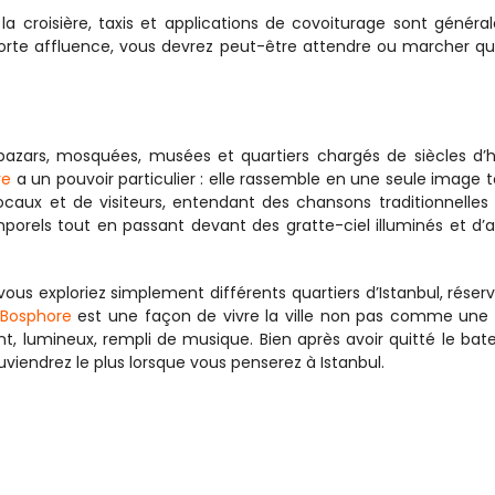
 la croisière, taxis et applications de covoiturage sont généra
forte affluence, vous devrez peut-être attendre ou marcher qu
azars, mosquées, musées et quartiers chargés de siècles d’his
re
 a un pouvoir particulier : elle rassemble en une seule image to
ocaux et de visiteurs, entendant des chansons traditionnelles 
orels tout en passant devant des gratte-ciel illuminés et d’a
s exploriez simplement différents quartiers d’Istanbul, réserv
e Bosphore
 est une façon de vivre la ville non pas comme une 
nt, lumineux, rempli de musique. Bien après avoir quitté le bate
viendrez le plus lorsque vous penserez à Istanbul.