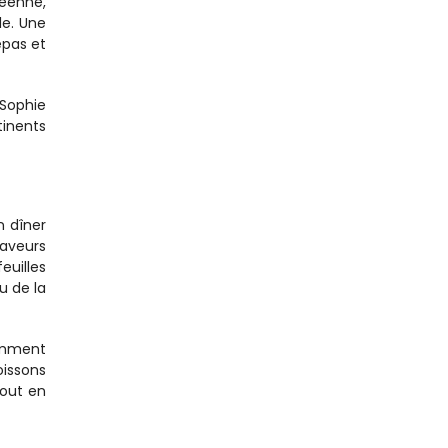
éenne, 
e. Une 
pas et 
Sophie 
inents 
 dîner 
veurs 
uilles 
 de la 
mment 
issons 
out en 