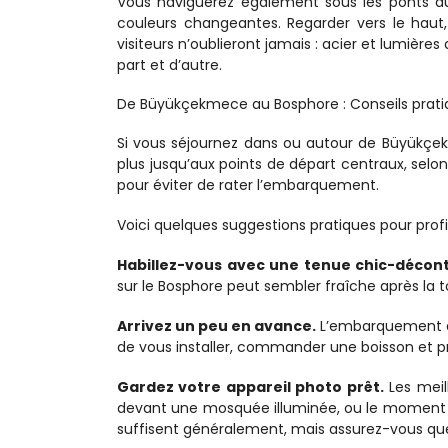
Vous naviguerez également sous les ponts d
couleurs changeantes. Regarder vers le haut,
visiteurs n’oublieront jamais : acier et lumièr
part et d’autre.
De Büyükçekmece au Bosphore : Conseils prati
Si vous séjournez dans ou autour de Büyükçekm
plus jusqu’aux points de départ centraux, selon l
pour éviter de rater l’embarquement.
Voici quelques suggestions pratiques pour profi
Habillez-vous avec une tenue chic-décon
sur le Bosphore peut sembler fraîche après la t
Arrivez un peu en avance.
 L’embarquement a
de vous installer, commander une boisson et pr
Gardez votre appareil photo prêt.
 Les mei
devant une mosquée illuminée, ou le moment o
suffisent généralement, mais assurez-vous que