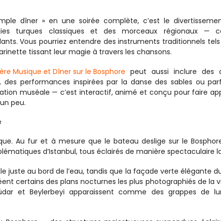
ple dîner » en une soirée complète, c’est le divertissemen
ies turques classiques et des morceaux régionaux — cer
ants. Vous pourriez entendre des instruments traditionnels tels 
rinette tissant leur magie à travers les chansons.
ière Musique et Dîner sur le Bosphore
 peut aussi inclure des d
e, des performances inspirées par la danse des sables ou parf
tion muséale — c’est interactif, animé et conçu pour faire appl
 un peu.
e
que. Au fur et à mesure que le bateau deslige sur le Bosphore
atiques d’Istanbul, tous éclairés de manière spectaculaire la 
e juste au bord de l’eau, tandis que la façade verte élégante du 
t certains des plans nocturnes les plus photographiés de la vill
küdar et Beylerbeyi apparaissent comme des grappes de lum