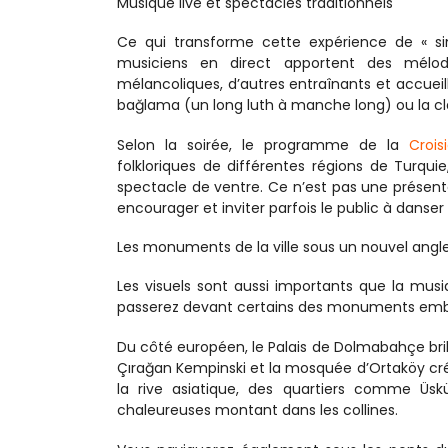
Musique live et spectacles traditionnels
Ce qui transforme cette expérience de « sim
musiciens en direct apportent des mélod
mélancoliques, d’autres entraînants et accueill
bağlama (un long luth à manche long) ou la cla
Selon la soirée, le programme de la 
Crois
folkloriques de différentes régions de Turqui
spectacle de ventre. Ce n’est pas une présenta
encourager et inviter parfois le public à danser
Les monuments de la ville sous un nouvel angl
Les visuels sont aussi importants que la musi
passerez devant certains des monuments emblém
Du côté européen, le Palais de Dolmabahçe brill
Çırağan Kempinski et la mosquée d’Ortaköy créen
la rive asiatique, des quartiers comme Üs
chaleureuses montant dans les collines.