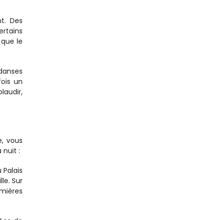
t. Des 
tains 
que le 
anses 
ois un 
audir, 
, vous 
nuit :
Palais 
e. Sur 
ières 