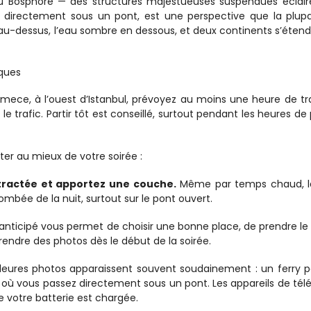
u Bosphore — des structures majestueuses suspendues éclairé
 directement sous un pont, est une perspective que la plupa
es au-dessus, l’eau sombre en dessous, et deux continents s’étend
ques
ece, à l’ouest d’Istanbul, prévoyez au moins une heure de tra
e trafic. Partir tôt est conseillé, surtout pendant les heures de p
ter au mieux de votre soirée :
tractée et apportez une couche.
 Même par temps chaud, la
ombée de la nuit, surtout sur le pont ouvert.
nticipé vous permet de choisir une bonne place, de prendre le
endre des photos dès le début de la soirée.
lleures photos apparaissent souvent soudainement : un ferry p
ù vous passez directement sous un pont. Les appareils de tél
 votre batterie est chargée.