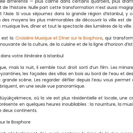
lle différente — plus calme dans certains quartiers, plus dram
 de l’histoire. Nulle part cette transformation n’est aussi magiq
et l’Asie. Si vous séjournez dans la grande région d’Istanbul, y c
des moyens les plus mémorables de découvrir la ville est de 
 musique live, dîner et tout le spectacle des lumières de la ville.
 est la 
Croisière Musique et Dîner sur le Bosphore
, qui transfor
vante de la culture, de la cuisine et de la ligne d’horizon d’Ist
dans votre itinéraire à Istanbul
, mais la nuit, il semble tout droit sorti d’un film. Les minare
ntines, les façades des villas en bois au bord de l’eau et des 
ande scène. Les regarder défiler depuis l’eau vous permet d
mbriquent, en une seule vue panoramique.
kçekmece, où la vie est plus résidentielle et locale, une cro
ésente en quelques heures inoubliables : la nourriture, la musiq
e deux continents.
sur le Bosphore