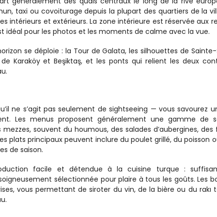
art généralement des quais centraux le long de la rive europ
, taxi ou covoiturage depuis la plupart des quartiers de la vill
 intérieurs et extérieurs. La zone intérieure est réservée aux re
st idéal pour les photos et les moments de calme avec la vue.
horizon se déploie : la Tour de Galata, les silhouettes de Sainte-
e Karaköy et Beşiktaş, et les ponts qui relient les deux cont
u.
u’il ne s’agit pas seulement de sightseeing — vous savourez un
ment. Les menus proposent généralement une gamme de sa
ezzes, souvent du houmous, des salades d’aubergines, des fe
es plats principaux peuvent inclure du poulet grillé, du poisson ou
es de saison.
oduction facile et détendue à la cuisine turque : suffisa
soigneusement sélectionnée pour plaire à tous les goûts. Les bo
es, vous permettant de siroter du vin, de la bière ou du rakı t
au.