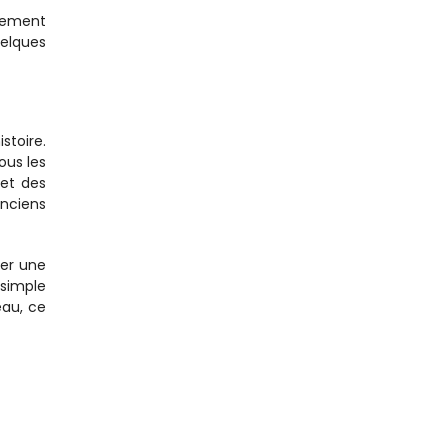
lement 
elques 
toire. 
us les 
et des 
nciens 
er une 
simple 
au, ce 