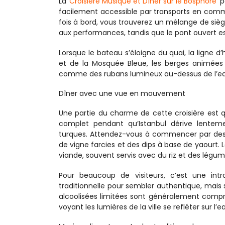
La 
Croisière Musique et Dîner sur le Bosphore
 p
facilement accessible par transports en commun
fois à bord, vous trouverez un mélange de sièges
aux performances, tandis que le pont ouvert e
Lorsque le bateau s’éloigne du quai, la ligne d’
et de la Mosquée Bleue, les berges animées d
comme des rubans lumineux au-dessus de l’ea
Dîner avec une vue en mouvement
Une partie du charme de cette croisière est q
complet pendant qu’Istanbul dérive lente
turques. Attendez-vous à commencer par des m
de vigne farcies et des dips à base de yaourt. L
viande, souvent servis avec du riz et des légum
Pour beaucoup de visiteurs, c’est une intr
traditionnelle pour sembler authentique, mais 
alcoolisées limitées sont généralement compris
voyant les lumières de la ville se refléter sur l’e