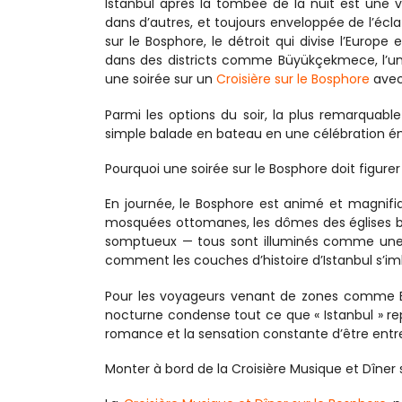
Istanbul après la tombée de la nuit est une vi
dans d’autres, et toujours enveloppée de l’éclat
sur le Bosphore, le détroit qui divise l’Europe 
dans des districts comme Büyükçekmece, l’un 
une soirée sur un 
Croisière sur le Bosphore
 avec
Parmi les options du soir, la plus remarquable
simple balade en bateau en une célébration émou
Pourquoi une soirée sur le Bosphore doit figurer 
En journée, le Bosphore est animé et magnifique
mosquées ottomanes, les dômes des églises byza
somptueux — tous sont illuminés comme une gr
comment les couches d’histoire d’Istanbul s’i
Pour les voyageurs venant de zones comme Büyü
nocturne condense tout ce que « Istanbul » repr
romance et la sensation constante d’être entr
Monter à bord de la Croisière Musique et Dîner 