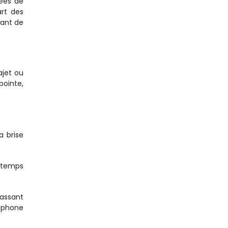
es de 
rt des 
ant de 
jet ou 
ointe, 
 brise 
 temps 
assant 
éphone 