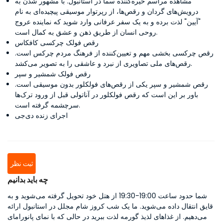
مشاهده مراسم خیره‌کننده سما در استانبول. با مشهور شدن به
درویش‌های گردان و رقص‌ها، از رپرتوار موسیقی پیچیده‌ای به نام
"آیین" لذت برده و به یک سفر عرفانی وارد شوید که نماینده عروج
روحی انسان از طریق ذهن و عشق به کمال است.
رقص فولک چرکسی کافکاس
رقص چرکسی بخشی مهم و تعیین‌کننده از فرهنگ مردم چرکس است.
رقص‌های ملی تصاویری از نبرد و عاشقی را به تصویر می‌کشد.
رقص فولک شمشیر و سپر
رقص شمشیر و سپر یکی از رقص‌های فولکلور بدون موسیقی است.
باور بر این است که رقص فولکلور در آناتولی قبل از ورود ترک‌ها
سرچشمه گرفته است.
اجرای زنده دی‌جی
ثبت نظر
چه باید بدانیم
شما حدود ساعت 19:00-19:30 از هتل خود تحویل گرفته می‌شوید و به
قایق انتقال داده می‌شوید. ما یک شب کروز شام مجلل در استانبول ارائه
می‌دهیم. از غذاهای لذیذ گورمه لذت ببرید در حالی که با نمای پانورامای