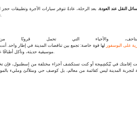
ئل النقل عند العودة.
تحتاج للانتظار أو المشي لبضع دقائق إلى مكان أقل ازدحامًا.
متاحف، والأحياء التي تحمل قرونًا
ية على البوسفور
موسيقية حديثة، وتأكل أطباقًا عريقة بينما تمر بناطحات السحاب المضيئة والقصور القديمة.
ت إقامتك في بُيُكشِمِجة أو كنت تستكشف أجزاء مختلفة من إسطنبول، فإن تخ