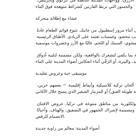
عندما تبتعد القارب عن الرصيف، تتكشف الأفق: برج غلطة، ومرابط آيا صوفيا والجامع الأزرق، وواجهات المدينة النابضة في كركوي وبايزيتش، 
والجسور التي تربط القارتين كشرائط متوهجة فوق الماء.
عشاء مع إطلالة متحركة
جزء من جاذبية هذه الرحلة هو أنها ليست مجرد مشاهدة معالم — بل تستمتع بعشاء كامل أثناء مرور إسطنبول من جانبك. تتنوع قوائم الطعام عادةً 
بين النكهات التركية. توقع طبق مقبلات يبدأ، غالبًا مع الحمص، سلطات الباذنجان، ورق عنب محشو، وغمسات تعتمد على الزبادي. الأطباق الرئيسية 
بالنسبة للعديد من الزوار، تعتبر هذه فرصة سهلة ومريحة لتقديم السياحة التركية: أصيلة بما يكفي لتشعرك بالواقعية، ولكن مصممة لتلبية أذواق 
موسيقى حية وعروض تقليدية
ما يحول الأمر من “مجرد عشاء” إلى ليلة كاملة هو الترفيه. يجلب الموسيقيون الأحياء ألحان تركية كلاسيكية وأنماط إقليمية — بعضهم حزين، 
 عروض فولكلورية من مناطق متنوعة في تركيا، عروض الافتتان 
بالدوران، وأحيانًا عرض رقص شرقي. ليست مجرد عرض متحف — إنها تفاعلية، وحيوية، ومصممة لإشراك الجمهور في التصفيق، والهتاف، وأحيانًا 
الانضمام للرقص.
أضواء المدينة: معالم من زاوية جديدة