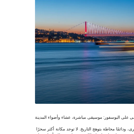
ُنسى على البوسفور: موسيقى مباشرة، عشاء وأضواء المدينة
إسطنبول بعد غروب الشمس مدينة مختلفة — أهدأ في بعض الزوايا، أكثر درامية في أخرى، ودائمًا محاطة بتوهج التاريخ. لا توجد مكانة أكثر سحرًا 