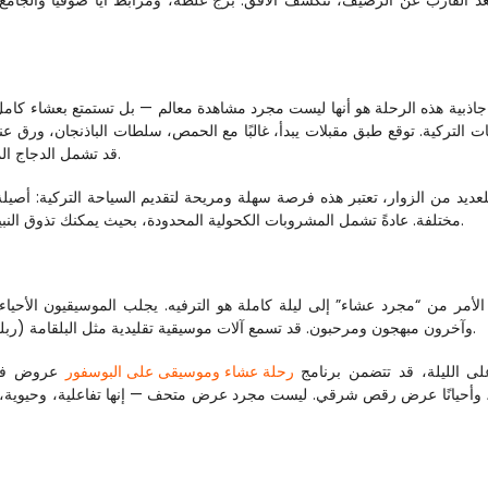
قد تشمل الدجاج المشوي، السمك أو اللحم، غالبًا مع الأرز وخضروات موسمية.
مختلفة. عادةً تشمل المشروبات الكحولية المحدودة، بحيث يمكنك تذوق النبيذ، والبيرة، أو الرَقْي أثناء انعكاس أضواء المدينة على الماء.
وآخرون مبهجون ومرحبون. قد تسمع آلات موسيقية تقليدية مثل البلقامة (ربلة طويلة العنق) أو المزمار الصغير الذي ينسج خلال الأغاني.
على الليلة، قد تتضمن برنامج 
رحلة عشاء وموسيقى على البوسفور