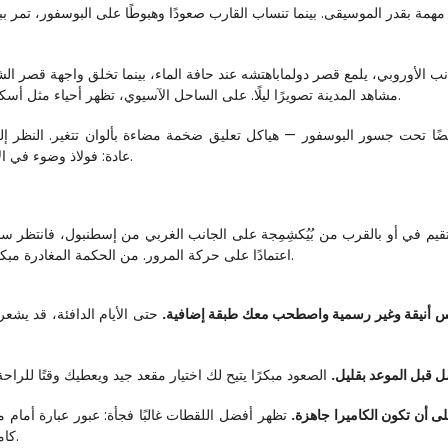
مشاهد المدينة تصويرًا ليلًا. على الساحل الآسيوي، تظهر أحياء مثل أسكودار وبيهيربيي كروم من الأضواء الدافئة التي تتسلق التلال.
عادة: فولاذ وضوء في الأعلى، ماء مظلم أدناه، وقارتان منتشرتان على كلا الجانبين.
اعتمادًا على حركة المرور. من الحكمة المغادرة مبكرًا، خاصة خلال ساعات الذروة، لتجنب فقدان موعد الصعود.
ابس أنيقة وغير رسمية واصطحب معك طبقة إضافية.
 قبل الموعد بقليل.
 أن تكون الكاميرا جاهزة.
كاميرات الهاتف تدل عادة، ولكن تأكد من شحن بطارية هاتفك.