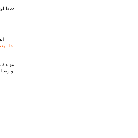
خطط لوسا
من التجارب — الأسواق، المساجد، ال
رحلة بحر
سواء كان