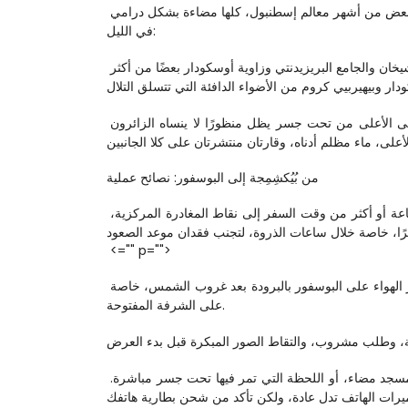
المرئيات مهمة بقدر الموسيقى. بينما تنساب القارب صعودًا وهبوطًا على البوسفور، تمر ببعض من أشهر معالم إسطنبول، كلها مضاءة بشكل درامي 
في الليل:
على الجانب الأوروبي، يلمع قصر دولماباهتشه عند حافة الماء، بينما تخلق واجهة قصر الشيخان والجامع البريزيدنتي وزاوية أوسكودار بعضًا من أكثر 
ستبحر أيضًا تحت جسور البوسفور — هياكل تعليق ضخمة مضاءة بألوان تتغير. النظر إلى الأعلى من تحت جسر يظل منظورًا لا ينساه الزائرون 
من بُيُكشِمِجة إلى البوسفور: نصائح عملية
إذا كنت تقيم في أو بالقرب من بُيُكشِمِجة على الجانب الغربي من إسطنبول، فانتظر ساعة أو أكثر من وقت السفر إلى نقاط المغادرة المركزية، 
<="" p="">

 حتى الأيام الدافئة، قد يشعر الهواء على البوسفور بالبرودة بعد غروب الشمس، خاصة 
على الشرفة المفتوحة.
 تظهر أفضل اللقطات غالبًا فجأة: عبور عبارة أمام مسجد مضاء، أو اللحظة التي تمر فيها تحت جسر مباشرة. 