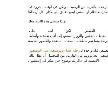
 بعد الرحلة، عادةً تتوفر سيارات الأجرة وتطبيقات حجز الرحلات بالقرب من الرصيف، ولكن في أوقات الذروة قد 
لماذا ستظل هذه الليلة معك
 من القصص. لكن ليلة على 
 لها قوة خاصة: تجمع بين تناقضات المدينة في إطار واحد. أنت محاط بالمحليين والزوار، تستمع إلى أغانٍ تقليدية وأنماط 
صيص ليلة واحدة لـ 
رحلة عشاء وموسيقى على البوسفور
هو وسيلة لتجربة المدينة ليس كقائمة من معالم، بل كوصف حي ومتلألئ ومليء بالموسيقى. بعد نزولك من القارب، من المحتمل أن تظل تلك 
الأمسية في ذاكرتك بوضوح حين تفكر في إسطنبول. 