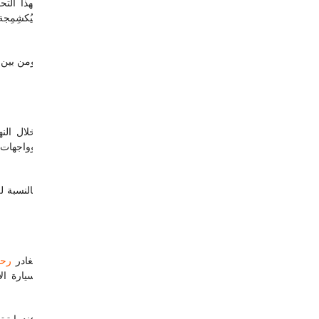
بُيُكشِم
ومن بين ا
تغادر 
رحل