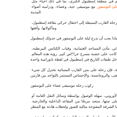
لهذا التحول من البوسفور، التي تشق مضيقها الفاصل بين أوروبا وآسيا. إذا كنت تقيم في منطقة إسطنبول الكبرى، بما في ذلك أحياء مثل 
لى البوسفور
 مع موسيقى حية، وعشاء، ودرامية أضواء 
المدينة.
، التي تحول رحلة القارب البسيطة إلى احتفال حركي بثقافة إسطنبول، 
ومأكولاتها، وأفقها.
اذا يجب أن تدرج ليلة على البوسفور في جدولك إسطنبول
خلال النهار، يكون البوسفور مشغول وجميل، لكن في الليل يبدو وكأنه مشهد سينمائي. مآذن المساجد العثمانية، وقباب الكنائس البيزنطية، 
وواجهات قصور الخشب على الواجهة البحرية، والقصور الفاخرة — كلها مضاءة كما لو كانت على خشبة مسرح عرض كبير. رؤية هذه المعالم 
بالنسبة للمسافرين القادمين من مناطق مثل بُيُكشِمِجة، حيث الحياة أكثر سكنية ومحلية، فإن رحلة على متن القارب المسائية تختزل كل شيء 
ركوب رحلة موسيقى عشاء على البوسفور
 عادة من الأرصفة المركزية على الساحل الأوروبي، سهلة الوصول بواسطة وسائل النقل العامة أو 
سيارة الأجرة أو خدمات مشاركة الركوب من معظم أجزاء المدينة. بمجرد الصعود على متنها، ستجد مزيجًا من المقاعد الداخلية والخارجية. 