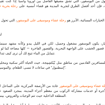
ِجة، فإن أحد أفضل الطرق لتجربة المدينة هو قضاء أمسية على 
رحلة بحرية ع
لخيارات المسائية، الأبرز هو 
رحلة عشاء وموسيقى على البوسفور
لم
تتمايل من الماء تتيح لك أن ترى كيف تتداخل طبقات التاريخ في إسطنبول في لقطة بانورامية واحدة.
“إسطنبول” في ساعات لا تنسى: الطعام، والموسيقى، والرومانسية، والإحساس المستمر بالتواجد بين قارتين.
ة عشاء وموسيقى على البوسفور
المنطقة الداخلية حيث تتم الوجبات والعروض، بينما الشرفة المفتوحة مثالية للصور ولحظات هادئة مع المنظر.