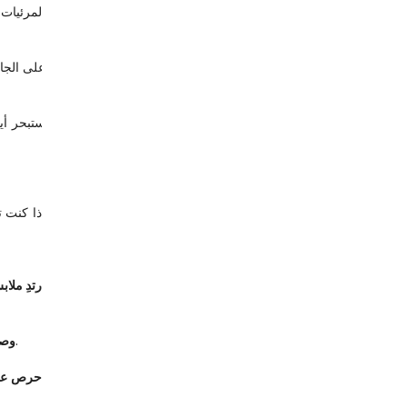
ارتدِ مل
 الصعود مبكرًا يتيح لك اختيار مقعد جيد ويعطيك وقتًا للراحة، وطلب مشروب، والتقاط الصور المبكرة قبل بدء العرض.
وصل
احرص على