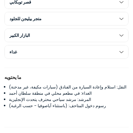
قصر توبكابي
متجر بيليجن للجلود
البازار الكبير
غداء
ما يحتويه
النقل: استلام وإعادة السيارة من الفنادق (سيارات مكيفة، غير مدخنة)
الغداء: في مطعم محلي في منطقة سلطان أحمد
المرشد: مرشد سياحي محترف يتحدث الإنجليزية
رسوم دخول المتاحف: (باستثناء آياصوفيا - حسب الرغبة)