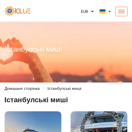
EUR
Істанбулські миші
Домашня сторінка
Істанбулські миші
Істанбулські миші