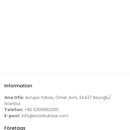
Information
Ana Ofis:
Avrupa Yakası, Ömer Avni, 34427 Beyoğlu/
İstanbul
Telefon:
+90 5306892300
E-post:
info@istanbulclue.com
Företags