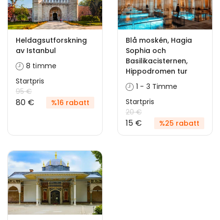
Heldagsutforskning
Blå moskén, Hagia
av Istanbul
Sophia och
Basilikacisternen,
8 timme
Hippodromen tur
Startpris
1 - 3 Timme
95 €
80 €
Startpris
%16 rabatt
20 €
15 €
%25 rabatt