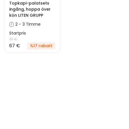
Topkapi-palatsets
ingång, hoppa över
kön LITEN GRUPP
2 - 3 Timme
Startpris
81 €
67 €
%17 rabatt