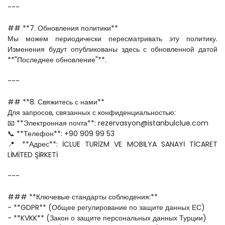
---
## **7. Обновления политики**  
Мы можем периодически пересматривать эту политику. 
Изменения будут опубликованы здесь с обновленной датой 
**"Последнее обновление"**.  
---
## **8. Свяжитесь с нами**  
Для запросов, связанных с конфиденциальностью:  
📧 **Электронная почта**: rezervasyon@istanbulclue.com  
📞 **Телефон**: +90 909 99 53
📍 **Адрес**: İCLUE TURİZM VE MOBİLYA SANAYİ TİCARET 
LİMİTED ŞİRKETİ
---
### **Ключевые стандарты соблюдения:**  
- **GDPR** (Общее регулирование по защите данных ЕС)  
- **KVKK** (Закон о защите персональных данных Турции)  