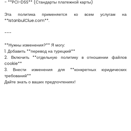
- **PCI-DSS** (Стандарты платежной карты)  
Эта политика применяется ко всем услугам на 
**IstanbulClue.com**.  
---
**Нужны изменения?** Я могу:  
1. Добавить **перевод на турецкий**  
2. Включить **отдельную политику в отношении файлов 
cookie**  
3. Внести изменения для **конкретных юридических 
требований**  
Дайте знать о ваших предпочтениях!