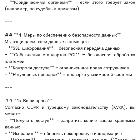
- **Юридическими органами** – если этого требует закон 
(например, по судебным приказам)  
---
## **4. Меры по обеспечению безопасности данных**  
Мы защищаем ваши данные с помощью:  
- **SSL-шифрования** – безопасная передача данных  
- **Соблюдения стандартов PCI** – безопасная обработка 
платежей  
- **Контроля доступа** – ограниченные права сотрудников  
- **Регулярных проверок** – проверки уязвимостей системы  
---
## **5. Ваши права**  
Согласно GDPR и турецкому законодательству (KVKK), вы 
можете:  
- **Получить доступ** – запретить копию ваших хранимых 
данных  
- **Исправить** – обновить некорректную информацию  