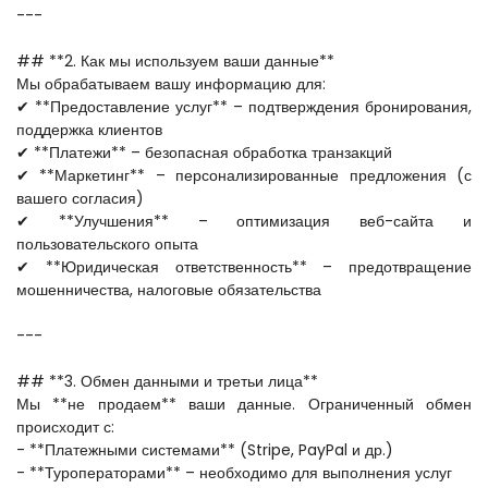
---
## **2. Как мы используем ваши данные**  
Мы обрабатываем вашу информацию для:  
✔ **Предоставление услуг** – подтверждения бронирования, 
поддержка клиентов  
✔ **Платежи** – безопасная обработка транзакций  
✔ **Маркетинг** – персонализированные предложения (с 
вашего согласия)  
✔ **Улучшения** – оптимизация веб-сайта и 
пользовательского опыта  
✔ **Юридическая ответственность** – предотвращение 
мошенничества, налоговые обязательства  
---
## **3. Обмен данными и третьи лица**  
Мы **не продаем** ваши данные. Ограниченный обмен 
происходит с:  
- **Платежными системами** (Stripe, PayPal и др.)  
- **Туроператорами** – необходимо для выполнения услуг  