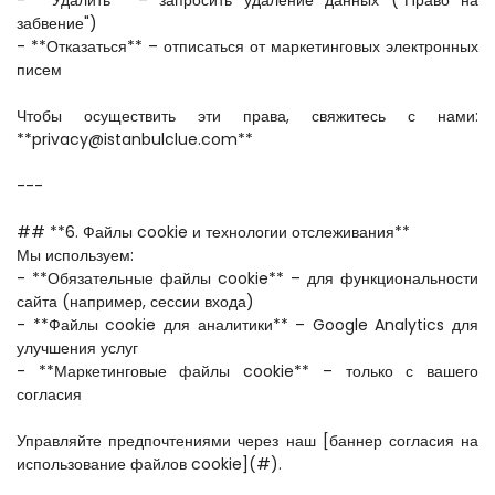
- **Удалить** – запросить удаление данных ("Право на 
забвение")  
- **Отказаться** – отписаться от маркетинговых электронных 
писем  
Чтобы осуществить эти права, свяжитесь с нами: 
**privacy@istanbulclue.com**  
---
## **6. Файлы cookie и технологии отслеживания**  
Мы используем:  
- **Обязательные файлы cookie** – для функциональности 
сайта (например, сессии входа)  
- **Файлы cookie для аналитики** – Google Analytics для 
улучшения услуг  
- **Маркетинговые файлы cookie** – только с вашего 
согласия  
Управляйте предпочтениями через наш [баннер согласия на 
использование файлов cookie](#).  