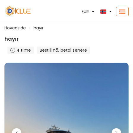
EUR
Hovedside
hayır
hayır
4 time
Bestill nå, betal senere