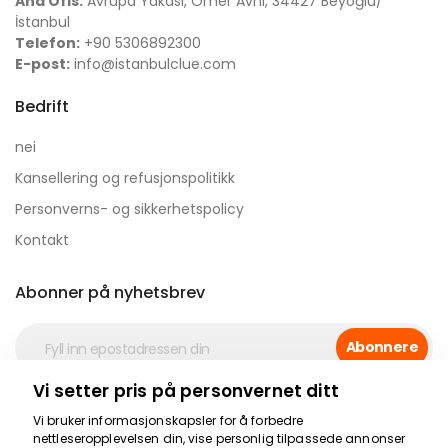
Ana Ofis:
Avrupa Yakası, Ömer Avni, 34427 Beyoğlu/
İstanbul
Telefon:
+90 5306892300
E-post:
info@istanbulclue.com
Bedrift
nei
Kansellering og refusjonspolitikk
Personverns- og sikkerhetspolicy
Kontakt
Abonner på nyhetsbrev
Abonnere
Vi setter pris på personvernet ditt
Sikker betaling
Vi bruker informasjonskapsler for å forbedre
nettleseropplevelsen din, vise personlig tilpassede annonser