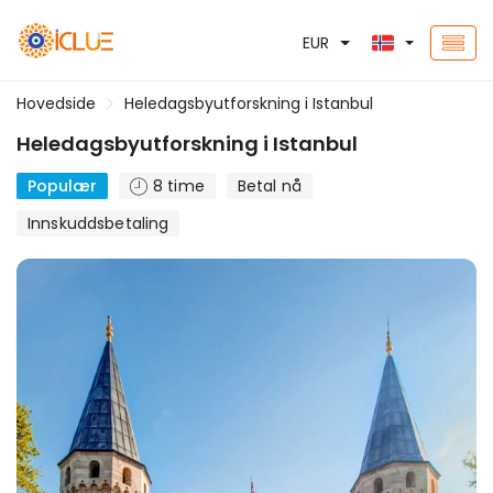
EUR
Hovedside
Heledagsbyutforskning i Istanbul
Heledagsbyutforskning i Istanbul
Populær
8 time
Betal nå
Innskuddsbetaling