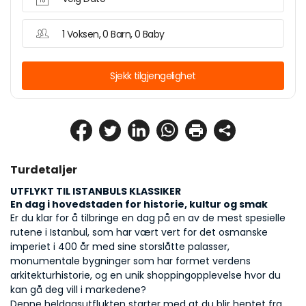
1 Voksen, 0 Barn, 0 Baby
Sjekk tilgjengelighet
Turdetaljer
UTFLYKT TIL ISTANBULS KLASSIKER
En dag i hovedstaden for historie, kultur og smak
Er du klar for å tilbringe en dag på en av de mest spesielle 
rutene i Istanbul, som har vært vert for det osmanske 
imperiet i 400 år med sine storslåtte palasser, 
monumentale bygninger som har formet verdens 
arkitekturhistorie, og en unik shoppingopplevelse hvor du 
kan gå deg vill i markedene?
Denne heldagsutflukten starter med at du blir hentet fra 