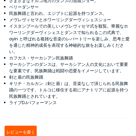
さまざまなトルコ地方のダンスの混成ショー。
ベリーダンサー
民族舞踊と言われ、エジプトに起源を持つダンス。
メヴレヴィセマとホワーリングダーヴィシェスショー
イスタンブールでの美しいメヴレヴィセマ式を観覧。華麗なホ
ワーリングダーヴィシェスとダンスで知られるこの式典で、
ayin と呼ばれる複雑な音楽のレパートリーを楽しみ、思考と愛
を通じた精神的成長を表現する神秘的な旅をお楽しみくださ
い。
カフカス・サーカシアン民族舞踊
サーカシアンのダンスは、サーカシアン人の文化において重要
な要素です。民族舞踊は戦闘や恋愛をイメージしています。
剣と盾の民族舞踊
キリチ・カルカン（剣と盾）は、音楽なしで演じられる民族舞
踊の一つです。トルコに移住する前にアナトリアに起源を持つ
民族舞踊とされています。
ライブDJパフォーマンス
レビューを書く