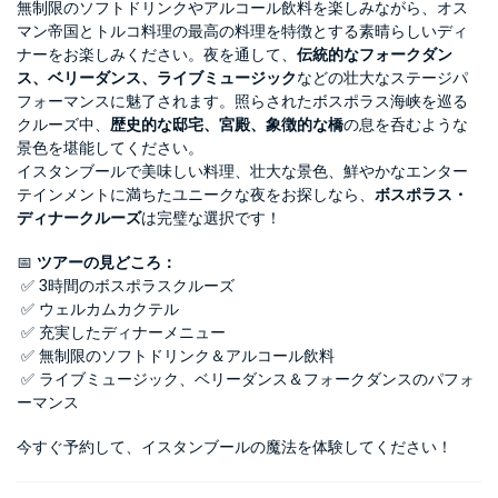
無制限のソフトドリンクやアルコール飲料を楽しみながら、オス
マン帝国とトルコ料理の最高の料理を特徴とする素晴らしいディ
ナーをお楽しみください。夜を通して、
伝統的なフォークダン
ス、ベリーダンス、ライブミュージック
などの壮大なステージパ
フォーマンスに魅了されます。照らされたボスポラス海峡を巡る
クルーズ中、
歴史的な邸宅、宮殿、象徴的な橋
の息を呑むような
景色を堪能してください。
イスタンブールで美味しい料理、壮大な景色、鮮やかなエンター
テインメントに満ちたユニークな夜をお探しなら、
ボスポラス・
ディナークルーズ
は完璧な選択です！
📅 
ツアーの見どころ：
 ✅ 3時間のボスポラスクルーズ
 ✅ ウェルカムカクテル
 ✅ 充実したディナーメニュー
 ✅ 無制限のソフトドリンク＆アルコール飲料
 ✅ ライブミュージック、ベリーダンス＆フォークダンスのパフォ
ーマンス
今すぐ予約して、イスタンブールの魔法を体験してください！