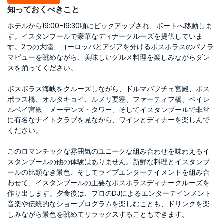
知っておくべきこと
ホテルから19:00-19:30頃にピックアップされ、ボートへ移動しま
す。イスタンブールで豪華なディナークルーズを提供していま
す。2つの大陸、ヨーロッパとアジアを分けるボスポラスのパノラ
マビューを眺めながら、美味しいグルメ料理を楽しみながらダン
スを踊ってください。
ボスポラス海峡をクルーズしながら、ドルマバフチェ宮殿、ボス
ポラス橋、オルタキョイ、ルメリ要塞、ファーティフ橋、ベイレ
ルベイ宮殿、メーデンズ・タワー、そしてイスタンブールで非常
に有名なナイトクラブを見ながら、ワインとディナーを楽しんで
ください。
このロマンチックな雰囲気のユニークな組み合わせを味わえるイ
スタンブールの他の体験はありません。新鮮な料理とイスタンブ
ールの比類なき景色、そしてライブエンターテイメントを組み合
わせて、イスタンブールの主要なボスポラスディナークルーズを
作り出します。夕食後は、プロのDJによるエンターテインメント
音楽や伝統的なショープログラムを楽しむことも、ドリンクを楽
しみながら景色を眺めてリラックスすることもできます。