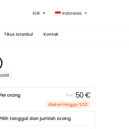
EUR
Indonesia
Tikus Istanbul
Kontak
)
osit
50 €
Per orang
75 €
diskon hingga %33
Pilih tanggal dan jumlah orang