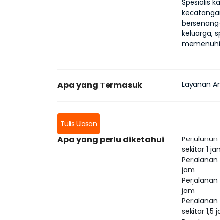
Spesialis
kedatangan
bersenang-
keluarga, s
memenuhi 
Apa yang Termasuk
Layanan A
Tulis Ulasan
Apa yang perlu diketahui
Perjalanan
sekitar 1 j
Perjalanan
jam
Perjalanan
jam
Perjalanan
sekitar 1,5 