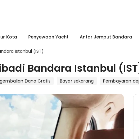
ur Kota
Penyewaan Yacht
Antar Jemput Bandara
andara Istanbul (IST)
ibadi Bandara Istanbul (IST
gembalian Dana Gratis
Bayar sekarang
Pembayaran dep