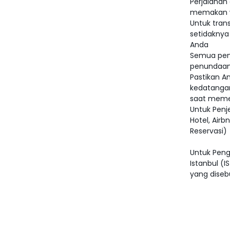
Perjalanan
memakan wa
Untuk tran
setidakny
Anda
Semua pene
penundaan
Pastikan 
kedatanga
saat meme
Untuk Penj
Hotel, Air
Reservasi)
Untuk Peng
Istanbul (I
yang disebu