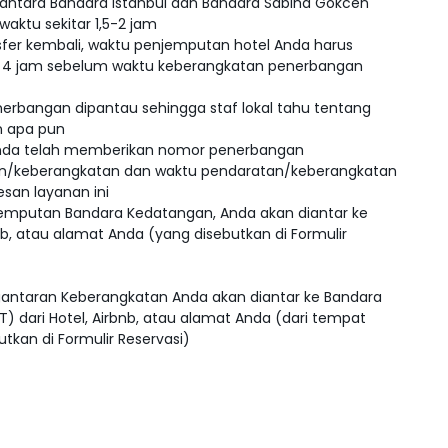
 antara Bandara Istanbul dan Bandara Sabiha Gokcen
ktu sekitar 1,5-2 jam
sfer kembali, waktu penjemputan hotel Anda harus
a 4 jam sebelum waktu keberangkatan penerbangan
rbangan dipantau sehingga staf lokal tahu tentang
 apa pun
Anda telah memberikan nomor penerbangan
n/keberangkatan dan waktu pendaratan/keberangkatan
san layanan ini
emputan Bandara Kedatangan, Anda akan diantar ke
bnb, atau alamat Anda (yang disebutkan di Formulir
antaran Keberangkatan Anda akan diantar ke Bandara
ST) dari Hotel, Airbnb, atau alamat Anda (dari tempat
tkan di Formulir Reservasi)