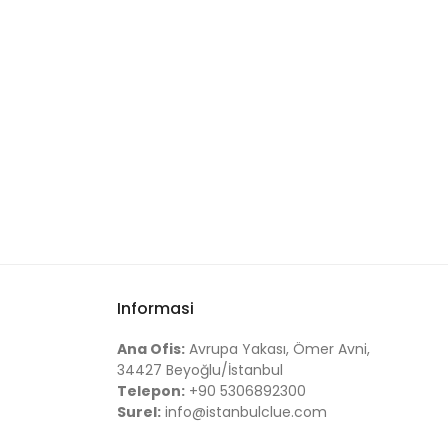
Informasi
Ana Ofis:
Avrupa Yakası, Ömer Avni,
34427 Beyoğlu/İstanbul
Telepon:
+90 5306892300
Surel:
info@istanbulclue.com