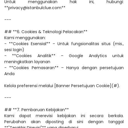
Untuk menggunakan hak ini, hubungi: 
**privacy@istanbulclue.com**  
---
## **6. Cookies & Teknologi Pelacakan**  
Kami menggunakan:  
- **Cookies Esensial** – Untuk fungsionalitas situs (mis., 
sesi login)  
- **Cookies Analitik** – Google Analytics untuk 
meningkatkan layanan  
- **Cookies Pemasaran** – Hanya dengan persetujuan 
Anda  
Kelola preferensi melalui [Banner Persetujuan Cookie](#).  
---
## **7. Pembaruan Kebijakan**  
Kami dapat merevisi kebijakan ini secara berkala. 
Perubahan akan diposting di sini dengan tanggal 
**"Terakhir Direvisi"** yang diperbarui.  