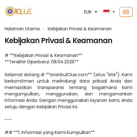
EUR
Halaman Utama
Kebijakan Privasi & Keamanan
Kebijakan Privasi & Keamanan
# **Kebijakan Privasi & Keamanan**  
**Terakhir Diperbarui: 08.04.2025**  
Selamat datang di **IstanbulClue.com** (situs "Site"). Kami 
berkomitmen untuk melindungi data pribadi Anda dan 
memastikan transparansi tentang bagaimana kami 
mengumpulkan, menggunakan, dan mengamankan 
informasi Anda. Dengan menggunakan layanan kami, Anda 
setuju dengan Kebijakan Privasi ini.  
---
## **1. Informasi yang Kami Kumpulkan**  