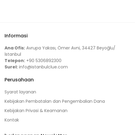
Informasi
Ana Ofis:
Avrupa Yakası, Ömer Avni, 34427 Beyoğlu/
İstanbul
Telepon:
+90 5306892300
Surel:
info@istanbulclue.com
Perusahaan
Syarat layanan
Kebijakan Pembatalan dan Pengembalian Dana
Kebijakan Privasi & Keamanan
Kontak