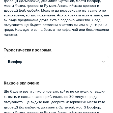
дворецa Долмабахче, джамията Ортакьой, мостa Босфор, 
мостa Фатих, крепостта Ру мел, Анатолийската крепост и 
дворецa Бейлербейи. Можете да резервирате пътуването по 
всяко време, когато пожелаете. Ако основната яхта е заета, ще 
ви бъде предложена друга яхта с подобно качество. След 
пътуването ще бъдете оставени в хотела си или в центъра на 
града. Насладете се на безплатно кафе, чай или безалкохолни 
напитки.
Туристическа програма
Босфор
Какво е включено
Ще бъдете взети с чисто нов ван, който не се пуши, от вашия
хотел или настаняване приблизително 30 минути преди
пътуването. Ще видите най-добрите исторически места като
дворецa Долмабахче, джамията Ортакьой, мостa Босфор,
мостa Фатих, крепостта Ру мел, Анатолийската крепост и