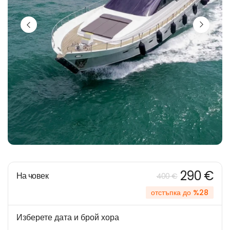
290 €
На човек
400 €
отстъпка до %28
Изберете дата и брой хора