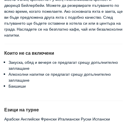
дворецa Бейлербейи. Можете да резервирате пътуването по
всяко време, когато пожелаете. Ако основната яхта е заета, ще
ви бъде предложена друга яхта с подобно качество. След
пътуването ще бъдете оставени в хотела си или в центъра на
града. Насладете се на безплатно кафе, чай или безалкохолни
напитки.
Които не са включени
Закуска, обяд и вечеря се предлагат срещу допълнително
заплащане
Алкохолни напитки се предлагат срещу допълнително
заплащане
Бакшиши
Езици на турне
Арабски Английски Френски Италиански Руски Испански