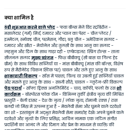
क्या शामिल है
ठंडी शुरुआत करने वाले प्लेट
- फवा बीन्स मेज़े विद स्ट्रॉबेरीज़ -
मसालेदार (गर्म) मिर्च, टमाटर और प्याज का पेस्ट - चीज़ प्लेटर /
इम्मेंटल, स्मोक्ड चीज़, परमेसन, गौडा, ब्लू चीज़ - अमेरिकन सलाद -
टमाटर और खीरा - मेयोनेज़ और तुलसी के साथ आलू का सलाद -
लहसुन और डिल के साथ गाढ़ा दही - एप्पेटाइज़र: स्प्रिंग रोल्स - ताज़ा
सीज़नल सलाद
मुख्य व्यंजन
- फिश बीबीक्यू (सी बास या गिल्ट हेड
ब्रीम) के साथ विविध सब्जियाँ या - मांस बीबीक्यू (मांस की बॉल्स, विशेष
रूप से मैरीनेटेड चिकन स्टिक पर) चावल और तले हुए आलू के साथ
शाकाहारी विकल्प
- सॉस में पास्ता, ग्रिल्ड या उबली हुई सब्जियाँ चावल
और मसले हुए आलू के साथ - सब्जी सौते, चावल - ग्लूटेन-फ्री विकल्प
पेय पदार्थ
- सॉफ्ट ड्रिंक्स अनलिमिटेड - चाय, कॉफी, फलों के रस
शो
कार्यक्रम
- बोस्पोरस फोक टीम - विभिन्न तुर्की क्षेत्रीय नृत्य की मिश्रित
प्रस्तुति - बेली डांसर - देश के नृत्य / लोक नृत्य, रोमानी: रक्स / रास
बलडी जो मिस्र में उत्पन्न हुआ है - मेवलेवी सेमा और घूमने वाले दरवेशों
का शो - इस्तांबुल में अद्भुत मेवलेवी सेमा समारोह देखें। अपने घूमने वाले
दरवेशों और नृत्यों के लिए प्रसिद्ध, आयिन नामक एक जटिल संगीत
प्रदर्शिनी का आनंद लें और दिमाग और प्रेम के माध्यम से व्यक्ति की