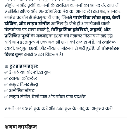
ऑट्टोमन और तुर्की व्यंजनों के सर्वोत्तम व्यंजनों का आनंद लें, साथ में 
असीमित सॉफ़्ट और अल्कोहलिक पेय का आनंद लें। रात भर, शानदार 
रंगमंच प्रदर्शन से मंत्रमुग्ध हो जाएं, जिनमें 
पारंपरिक लोक नृत्य, बेली 
डांसिंग, और लाइव संगीत
 शामिल हैं। जैसे ही आप रोशनी वाली 
बोस्फोरस पर यात्रा करते हैं, 
ऐतिहासिक हवेलियों, महलों, और 
प्रतिष्ठित पुलों
 के मनमोहक दृश्यों को देखकर विस्मय में खड़े रहें।
यदि आप इस्तांबुल में एक अनोखी शाम की तलाश में हैं, जो स्वादिष्ट 
स्वादों, अद्भुत दृश्यों, और जीवंत मनोरंजन से भरी हुई है, तो 
बोस्फोरस 
डिनर क्रूज़
 सबसे अच्छा विकल्प है!
📅 
टूर हाइलाइट्स:
✅ 3-घंटे का बोस्फोरस क्रूज़
✅ स्वागत कॉकटेल
✅ समृद्ध डिनर मेन्यू
✅ असीमित सॉफ़्ट 
✅ लाइव संगीत, बेली डांस और फोक डांस प्रदर्शन
अपनी जगह अभी बुक करें और इस्तांबुल के जादू का अनुभव करें!
भ्रमण कार्यक्रम