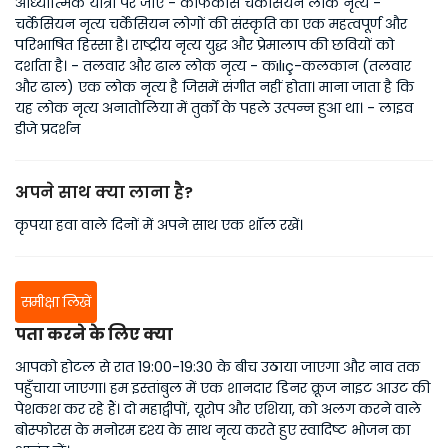
आध्यात्मिक यात्रा पर जाएं - काफकास चर्केसियन लोक नृत्य -
चर्केसियन नृत्य चर्केसियन लोगों की संस्कृति का एक महत्वपूर्ण और
परिभाषित हिस्सा है। राष्ट्रीय नृत्य युद्ध और प्रेमालाप की छवियों को
दर्शाता है। - तलवार और ढाल लोक नृत्य - कılıç-कलकान (तलवार
और ढाल) एक लोक नृत्य है जिसमें संगीत नहीं होता। माना जाता है कि
यह लोक नृत्य अनातोलिया में तुर्कों के पहले उत्पन्न हुआ था। - लाइव
डीजे प्रदर्शन
अपने साथ क्या लाना है?
कृपया हवा वाले दिनों में अपने साथ एक शॉल रखें।
समीक्षा लिखें
पता करने के लिए क्या
आपको होटल से रात 19:00-19:30 के बीच उठाया जाएगा और नाव तक
पहुँचाया जाएगा। हम इस्तांबुल में एक शानदार डिनर क्रूज नाइट आउट की
पेशकश कर रहे हैं। दो महाद्वीपों, यूरोप और एशिया, को अलग करने वाले
बोस्फोरस के मनोरम दृश्य के साथ नृत्य करते हुए स्वादिष्ट भोजन का