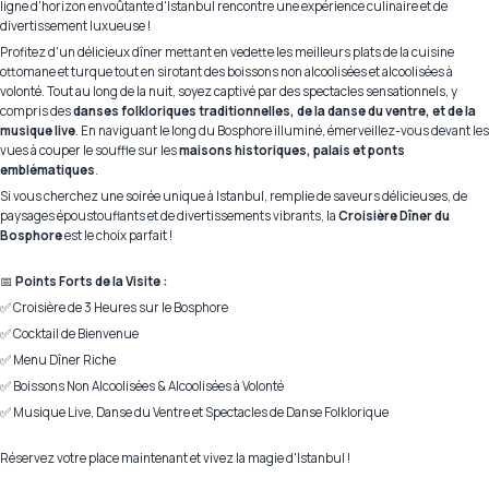
ligne d'horizon envoûtante d'Istanbul rencontre une expérience culinaire et de
divertissement luxueuse !
Profitez d'un délicieux dîner mettant en vedette les meilleurs plats de la cuisine
ottomane et turque tout en sirotant des boissons non alcoolisées et alcoolisées à
volonté. Tout au long de la nuit, soyez captivé par des spectacles sensationnels, y
compris des
danses folkloriques traditionnelles, de la danse du ventre, et de la
musique live
. En naviguant le long du Bosphore illuminé, émerveillez-vous devant les
vues à couper le souffle sur les
maisons historiques, palais et ponts
emblématiques
.
Si vous cherchez une soirée unique à Istanbul, remplie de saveurs délicieuses, de
paysages époustouflants et de divertissements vibrants, la
Croisière Dîner du
Bosphore
est le choix parfait !
📅
Points Forts de la Visite :
✅ Croisière de 3 Heures sur le Bosphore
✅ Cocktail de Bienvenue
✅ Menu Dîner Riche
✅ Boissons Non Alcoolisées & Alcoolisées à Volonté
✅ Musique Live, Danse du Ventre et Spectacles de Danse Folklorique
Réservez votre place maintenant et vivez la magie d'Istanbul !