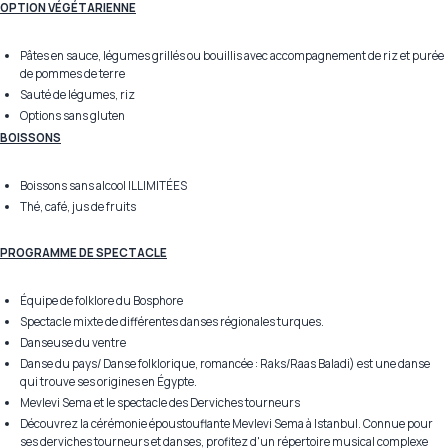
OPTION VÉGÉTARIENNE
Pâtes en sauce, légumes grillés ou bouillis avec accompagnement de riz et purée
de pommes de terre
Sauté de légumes, riz
Options sans gluten
BOISSONS
Boissons sans alcool ILLIMITÉES
Thé, café, jus de fruits
PROGRAMME DE SPECTACLE
Équipe de folklore du Bosphore
Spectacle mixte de différentes danses régionales turques.
Danseuse du ventre
Danse du pays/ Danse folklorique, romancée : Raks/Raas Baladi) est une danse
qui trouve ses origines en Égypte.
Mevlevi Sema et le spectacle des Derviches tourneurs
Découvrez la cérémonie époustouflante Mevlevi Sema à Istanbul. Connue pour
ses derviches tourneurs et danses, profitez d'un répertoire musical complexe