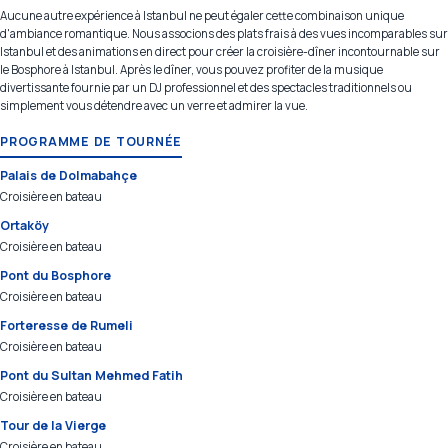
Aucune autre expérience à Istanbul ne peut égaler cette combinaison unique
d'ambiance romantique. Nous associons des plats frais à des vues incomparables sur
Istanbul et des animations en direct pour créer la croisière-dîner incontournable sur
le Bosphore à Istanbul. Après le dîner, vous pouvez profiter de la musique
divertissante fournie par un DJ professionnel et des spectacles traditionnels ou
simplement vous détendre avec un verre et admirer la vue.
PROGRAMME DE TOURNÉE
Palais de Dolmabahçe
Croisière en bateau
Ortaköy
Croisière en bateau
Pont du Bosphore
Croisière en bateau
Forteresse de Rumeli
Croisière en bateau
Pont du Sultan Mehmed Fatih
Croisière en bateau
Tour de la Vierge
Croisière en bateau