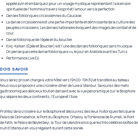
appelé ayin et embarquez pour un voyage mystique représentant l'ascension
spirituelle de l'homme à travers l'esprit et l'amour vers la perfection
Danses folkloriques circassiennes du Caucase
La danse circassienne est une partie importante et définissante de la culture des
peuples circassiens. Les danses nationales évoquent des images de combat et de
cour.
Danse folklorique de l'épée et du bouclier
Kılıç-Kalkan (Épée et Bouclier) est l'une des danses folkloriques sans musique.
On pense que cette danse folklorique a vu le jour en Anatolie avant les Turcs.
Performance Live DJ
DOIS SAVOIR
Vous serez pris en charge à votre hôtel vers 19h00-19h30 et transféré au bateau.
Nous vous proposons une croisière-dîner de luxe à Istanbul. Savourez des mets
gastronomiques délicieux tout en dansant avec la vue panoramique sur le Bosphore
qui sépare les deux continents, l'Europe et l'Asie.
Profitez de la croisière sur le Bosphore et découvrez des lieux historiques tels que le
Palais de Dolmabahce, le Pont du Bosphore, Ortakoy, la Forteresse de Rumeli, le Pont
de Fatih, le Palais de Beylerbeyi, la Tour de Léandre ainsi que les très célèbres boîtes de
nuit d'Istanbul en vous régalant durant cette soirée.