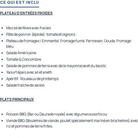
CE QUI EST INCLU
PLATEAU D'ENTRÉES FROIDES
Mezzé de fèves avec fraises
Pâte de poivron (épicée), tomate et oignons
Plateau de fromages / Emmental, Fromage fumé, Parmesan, Gouda, Fromage
bleu
Salade Américaine
Tomate & Concombre
Salade de pommes de terre avec de la mayonnaise et du basilic
Yaourt épais avec ail et aneth
Apéritif : Rouleaux de printemps
Salade fraîche de saison
PLATS PRINCIPAUX
Poisson BBQ (Bar ou Daurade royale) avec légumes assortis ou
Viande BBQ (Boulettes de viande, poulet spécialement mariné en brochettes) avec
riz et pommes de terre frites,